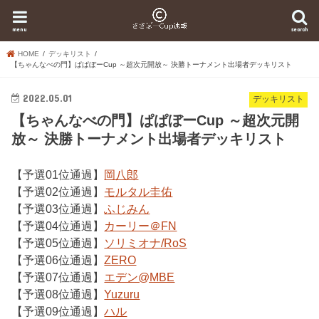
menu
search
HOME
デッキリスト
【ちゃんなべの門】ぱぱぼーCup ～超次元開放～ 決勝トーナメント出場者デッキリスト
2022.05.01
デッキリスト
【ちゃんなべの門】ぱぱぼーCup ～超次元開
放～ 決勝トーナメント出場者デッキリスト
【予選01位通過】
岡八郎
【予選02位通過】
モルタル圭佑
【予選03位通過】
ふじみん
【予選04位通過】
カーリー＠FN
【予選05位通過】
ソリミオナ/RoS
【予選06位通過】
ZERO
【予選07位通過】
エデン@MBE
【予選08位通過】
Yuzuru
【予選09位通過】
ハル