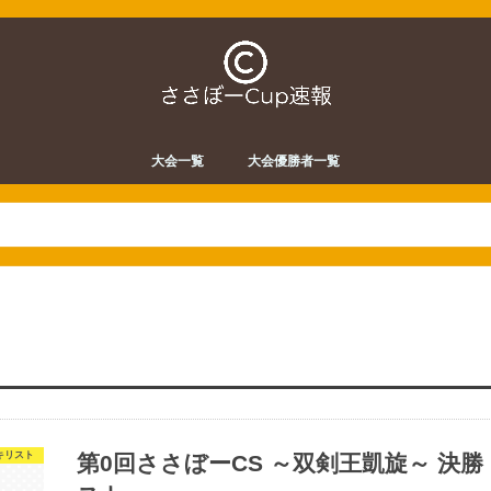
大会一覧
大会優勝者一覧
キリスト
第0回ささぼーCS ～双剣王凱旋～ 決