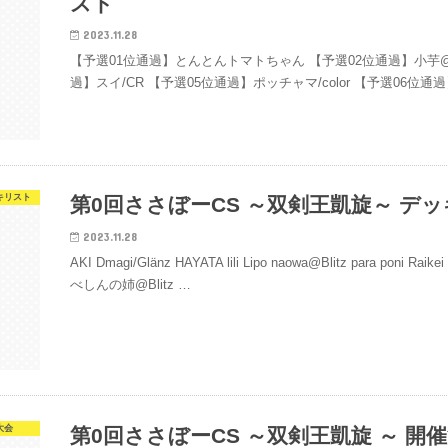
スト
2023.11.28
【予選01位通過】とんとんトマトちゃん 【予選02位通過】小芋@C
過】スイ/CR 【予選05位通過】ポッチャマ/color 【予選06位
キリスト
第0回ささぼーCS ～双剣王凱旋～ デ
2023.11.28
AKI Dmagi/Glänz HAYATA lili Lipo naowa@Blitz para poni R
べしんの姉@Blitz …
大会
第0回ささぼーCS ～双剣王凱旋 ～ 開