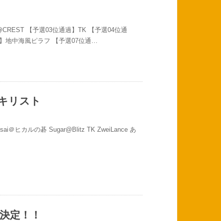
REST 【予選03位通過】TK 【予選04位通
通過】地中海風ピラフ 【予選07位通…
ッキリスト
aikei sai＠ヒカルの碁 Sugar@Blitz TK ZweiLance あ
催決定！！